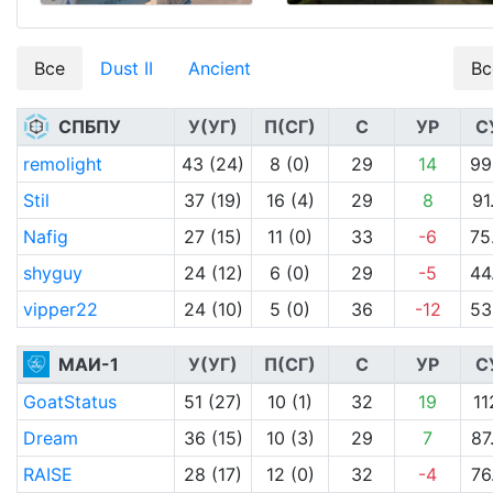
Все
Dust II
Ancient
Вс
СПБПУ
У(УГ)
П(СГ)
С
УР
С
remolight
43 (24)
8 (0)
29
14
99
Stil
37 (19)
16 (4)
29
8
91
Nafig
27 (15)
11 (0)
33
-6
75
shyguy
24 (12)
6 (0)
29
-5
44
vipper22
24 (10)
5 (0)
36
-12
53
МАИ-1
У(УГ)
П(СГ)
С
УР
С
GoatStatus
51 (27)
10 (1)
32
19
11
Dream
36 (15)
10 (3)
29
7
87
RAISE
28 (17)
12 (0)
32
-4
76