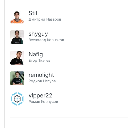
Stil
Дмитрий Назаров
shyguy
Всеволод Корнаков
Nafig
Егор Ткачев
remolight
Родион Негура
vipper22
Роман Корпусов