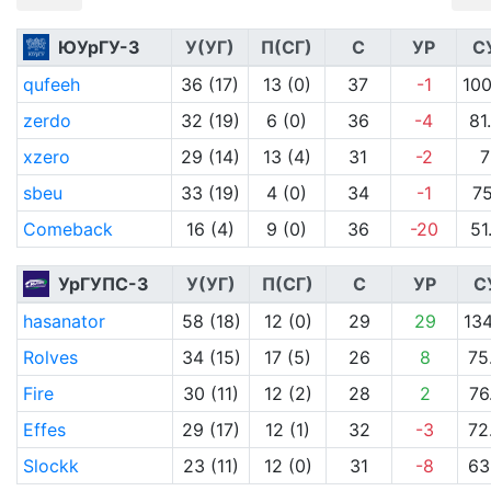
ЮУрГУ-3
У(УГ)
П(СГ)
С
УР
С
qufeeh
36 (17)
13 (0)
37
-1
100
zerdo
32 (19)
6 (0)
36
-4
81
xzero
29 (14)
13 (4)
31
-2
7
sbeu
33 (19)
4 (0)
34
-1
75
Comeback
16 (4)
9 (0)
36
-20
51
УрГУПС-3
У(УГ)
П(СГ)
С
УР
С
hasanator
58 (18)
12 (0)
29
29
134
Rolves
34 (15)
17 (5)
26
8
75
Fire
30 (11)
12 (2)
28
2
76
Effes
29 (17)
12 (1)
32
-3
72
Slockk
23 (11)
12 (0)
31
-8
63