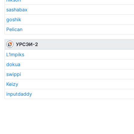
sashabax
goshik
Pelican
УРСЭИ-2
L1mpiks
dokua
swippi
Keizy
inputdaddy