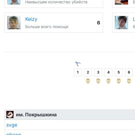
Наивысшее количество убийств
Keizy
6
Больше всего помощи
1
2
3
4
5
6
им. Покрышкина
svge
nikson