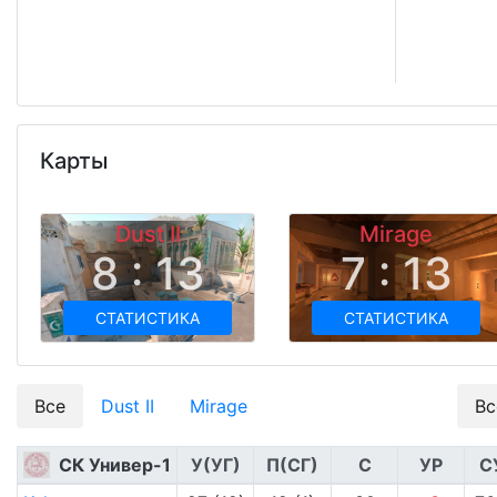
Карты
Dust II
Mirage
8 : 13
7 : 13
СТАТИСТИКА
СТАТИСТИКА
Все
Dust II
Mirage
Вс
СК Универ-1
У(УГ)
П(СГ)
С
УР
С