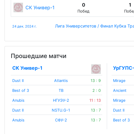
0
1
СК Универ-1
Побед
Побе
Лига Университетов / Финал Кубка Тр
24 дек. 2024 г.
Прошедшие матчи
СК Универ-1
УрГУПС
Dust II
Atlantis
13 : 9
Mirage
Best of 3
TB
2 : 0
Ancient
Anubis
НГУЭУ-2
11 : 13
Mirage
Dust II
NSTU.G-1
13 : 7
Dust II
Anubis
СФУ-2
13 : 7
Best of 3