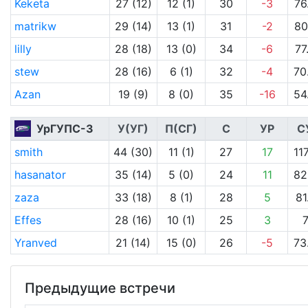
Keketa
27 (12)
12 (1)
30
-3
76
matrikw
29 (14)
13 (1)
31
-2
80
lilly
28 (18)
13 (0)
34
-6
77
stew
28 (16)
6 (1)
32
-4
70
Azan
19 (9)
8 (0)
35
-16
54
УрГУПС-3
У(УГ)
П(СГ)
С
УР
С
smith
44 (30)
11 (1)
27
17
11
hasanator
35 (14)
5 (0)
24
11
82
zaza
33 (18)
8 (1)
28
5
81
Effes
28 (16)
10 (1)
25
3
Yranved
21 (14)
15 (0)
26
-5
73
Предыдущие встречи