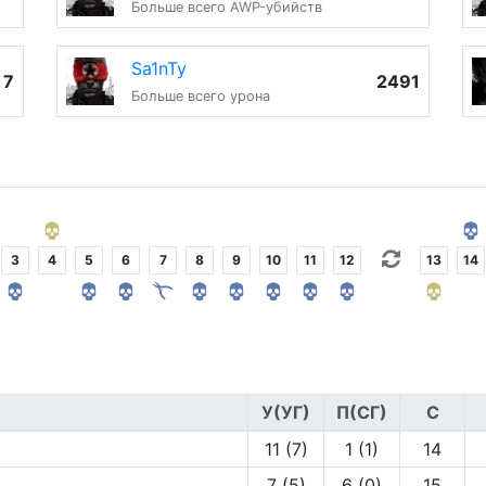
Больше всего AWP-убийств
Sa1nTy
7
2491
Больше всего урона
3
4
5
6
7
8
9
10
11
12
13
14
У(УГ)
П(СГ)
С
11 (7)
1 (1)
14
7 (5)
6 (0)
15