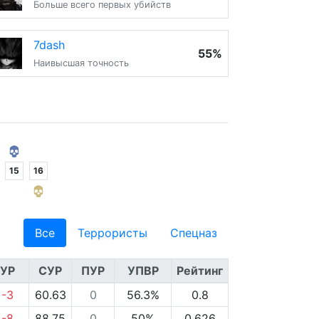
Больше всего первых убийств
7dash
55%
Наивысшая точность
15
16
Все
Террористы
Спецназ
УР
СУР
ПУР
УПВР
Рейтинг
-3
60.63
0
56.3%
0.8
-8
88.75
0
50%
0.626