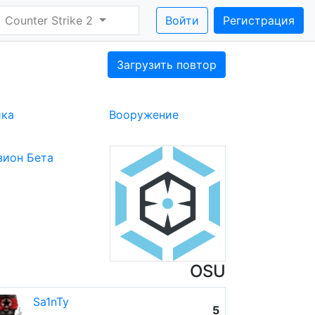
Counter Strike 2
Войти
Регистрация
Загрузить повтор
ика
Вооружение
зион Бета
OSU
Sa1nTy
5