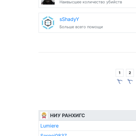
Наивысшее количество убийств
sShadyY
Больше всего помощи
1
2
НИУ РАНХИГС
Lumiere
Sergei0837