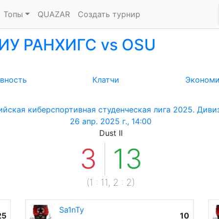
Топы
QUAZAR
Создать турнир
ИУ РАНХИГС vs OSU
вность
Клатчи
Эконом
ийская киберспортивная студенческая лига 2025. Диви
26 апр. 2025 г., 14:00
Dust II
3
13
(
1
:
11
,
2
:
2
)
Sa1nTy
25
10