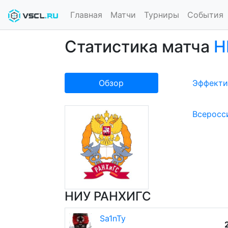
Главная
Матчи
Турниры
События
Статистика матча
Н
Обзор
Эффекти
Всеросс
НИУ РАНХИГС
Sa1nTy