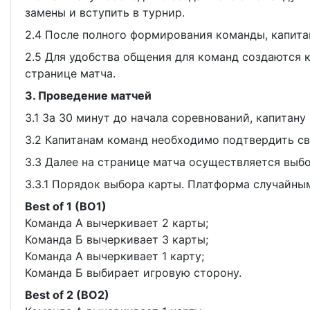
замены и вступить в турнир.
2.4 После полного формирования команды, капита
2.5 Для удобства общения для команд создаются к
странице матча.
3. Проведение матчей
3.1 За 30 минут до начала соревнований, капитан
3.2 Капитанам команд необходимо подтвердить сво
3.3 Далее на странице матча осуществляется выбо
3.3.1 Порядок выбора карты. Платформа случайны
Best of 1 (BO1)
Команда А вычеркивает 2 карты;
Команда Б вычеркивает 3 карты;
Команда А вычеркивает 1 карту;
Команда Б выбирает игровую сторону.
Best of 2 (BO2)