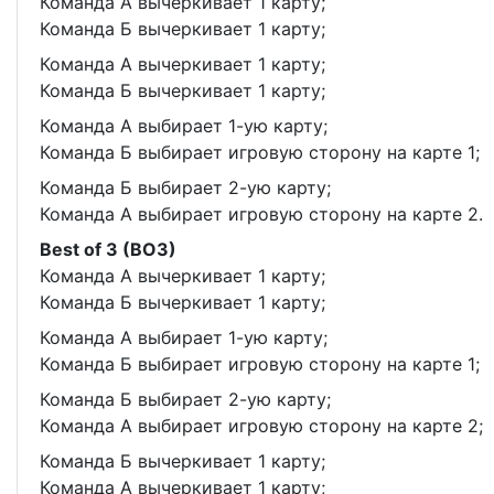
Команда А вычеркивает 1 карту;
Команда Б вычеркивает 1 карту;
Команда А вычеркивает 1 карту;
Команда Б вычеркивает 1 карту;
Команда А выбирает 1-ую карту;
Команда Б выбирает игровую сторону на карте 1;
Команда Б выбирает 2-ую карту;
Команда А выбирает игровую сторону на карте 2.
Best of 3 (BO3)
Команда А вычеркивает 1 карту;
Команда Б вычеркивает 1 карту;
Команда А выбирает 1-ую карту;
Команда Б выбирает игровую сторону на карте 1;
Команда Б выбирает 2-ую карту;
Команда А выбирает игровую сторону на карте 2;
Команда Б вычеркивает 1 карту;
Команда А вычеркивает 1 карту;