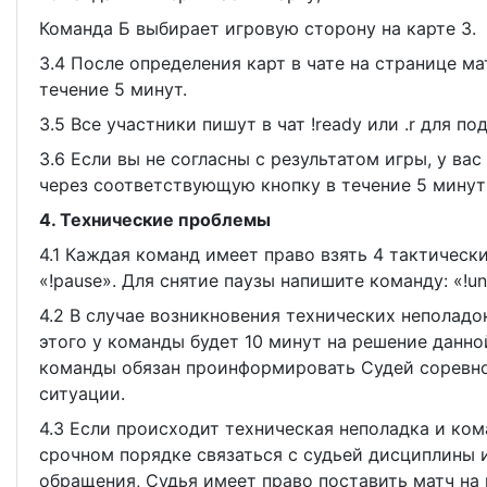
Команда Б выбирает игровую сторону на карте 3.
3.4 После определения карт в чате на странице м
течение 5 минут.
3.5 Все участники пишут в чат !ready или .r для п
3.6 Если вы не согласны с результатом игры, у ва
через соответствующую кнопку в течение 5 минут
4. Технические проблемы
4.1 Каждая команд имеет право взять 4 тактическ
«!pause». Для снятие паузы напишите команду: «!un
4.2 В случае возникновения технических неполадок
этого у команды будет 10 минут на решение данно
команды обязан проинформировать Судей соревно
ситуации.
4.3 Если происходит техническая неполадка и ком
срочном порядке связаться с судьей дисциплины
обращения, Судья имеет право поставить матч на 