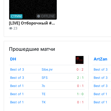
OFFLINE
СТРИМ
[LIVE] Отборочный #5 | День 2 | Кубок Dota 2 "Сила Единства" | by oldgenius & @green_knight_channel
23
Прошедшие матчи
DH
ArtZan
Best of 3
Sibe.jnr
0 : 2
Best of 3
Best of 3
SFS
2 : 1
Best of 3
Best of 1
7о
0 : 1
Best of 3
Best of 1
TE
1 : 0
Best of 1
Best of 1
TK
0 : 1
Best of 1