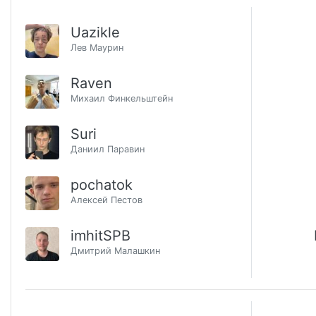
Uazikle
Лев Маурин
Raven
Михаил Финкельштейн
Suri
Даниил Паравин
pochatok
Алексей Пестов
imhitSPB
Дмитрий Малашкин