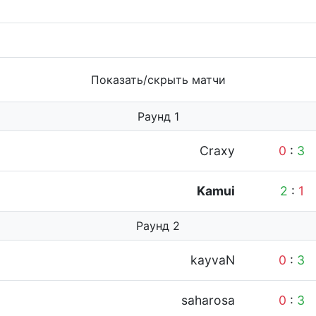
Показать/скрыть матчи
Раунд 1
Craxy
0
:
3
Kamui
2
:
1
Раунд 2
kayvaN
0
:
3
saharosa
0
:
3