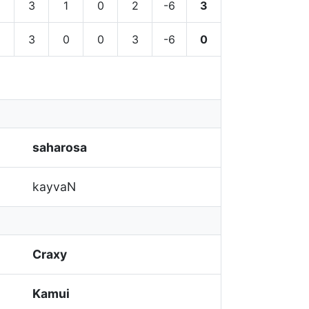
3
1
0
2
-6
3
3
0
0
3
-6
0
saharosa
kayvaN
Craxy
Kamui