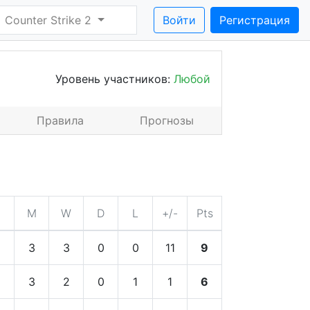
Counter Strike 2
Войти
Регистрация
Уровень участников:
Любой
Правила
Прогнозы
M
W
D
L
+/-
Pts
3
3
0
0
11
9
3
2
0
1
1
6