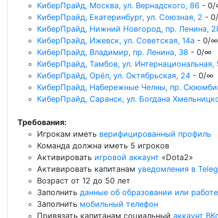
КиберПрайд, Москва, ул. Вернадского, 86
- 0
КиберПрайд, Екатеринбург, ул. Союзная, 2
- 0
КиберПрайд, Нижний Новгород, пр. Ленина, 2
КиберПрайд, Ижевск, ул. Советская, 14а
- 0/∞
КиберПрайд, Владимир, пр. Ленина, 38
- 0/∞
КиберПрайд, Тамбов, ул. Интернациональная, 
КиберПрайд, Орёл, ул. Октябрьская, 24
- 0/∞
КиберПрайд, Набережные Челны, пр. Сююмбик
КиберПрайд, Саранск, ул. Богдана Хмельницко
Требования:
Игрокам иметь
верифицированный профиль
Команда должна иметь 5 игроков
Активировать
игровой аккаунт
«Dota2»
Активировать капитанам
уведомления в Tele
Возраст от 12 до 50 лет
Заполнить
данные об образовании или работе
Заполнить
мобильный телефон
Привязать капитанам социальный
аккаунт ВК