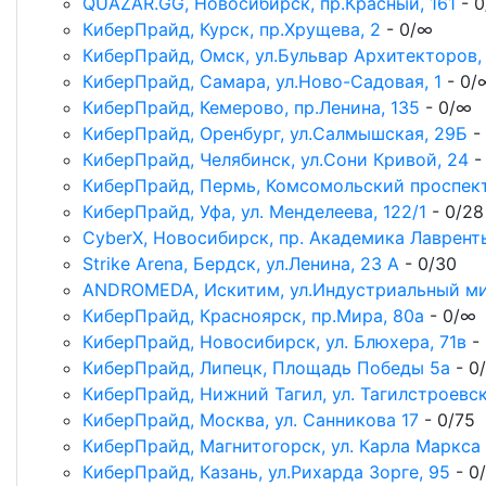
QUAZAR.GG, Новосибирск, пр.Красный, 161
- 
КиберПрайд, Курск, пр.Хрущева, 2
- 0/∞
КиберПрайд, Омск, ул.Бульвар Архитекторов, 
КиберПрайд, Самара, ул.Ново-Садовая, 1
- 0/
КиберПрайд, Кемерово, пр.Ленина, 135
- 0/∞
КиберПрайд, Оренбург, ул.Салмышская, 29Б
-
КиберПрайд, Челябинск, ул.Сони Кривой, 24
-
КиберПрайд, Пермь, Комсомольский проспект
КиберПрайд, Уфа, ул. Менделеева, 122/1
- 0/28
CyberX, Новосибирск, пр. Академика Лавренть
Strike Arena, Бердск, ул.Ленина, 23 А
- 0/30
ANDROMEDA, Искитим, ул.​Индустриальный ми
КиберПрайд, Красноярск, пр.Мира, 80а
- 0/∞
КиберПрайд, Новосибирск, ул. Блюхера, 71в
- 
КиберПрайд, Липецк, Площадь Победы 5а
- 0
КиберПрайд, Нижний Тагил, ул. Тагилстроевс
КиберПрайд, Москва, ул. Санникова 17
- 0/75
КиберПрайд, Магнитогорск, ул. Карла Маркса
КиберПрайд, Казань, ул.Рихарда Зорге, 95
- 0