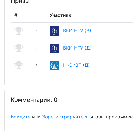
Призы
#
Участник
ВКИ НГУ (В)
1
ВКИ НГУ (Д)
2
НКЭиВТ (Д)
3
Комментарии: 0
Войдите
или
Зарегистрируйтесь
чтобы прокоммен