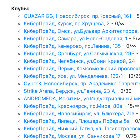
Клубы:
QUAZAR.GG, Новосибирск, пр.Красный, 161
- 
КиберПрайд, Курск, пр.Хрущева, 2
- 0/∞
КиберПрайд, Омск, ул.Бульвар Архитекторов, 
КиберПрайд, Самара, ул.Ново-Садовая, 1
- 5/
КиберПрайд, Кемерово, пр.Ленина, 135
- 0/∞
КиберПрайд, Оренбург, ул.Салмышская, 29Б
-
КиберПрайд, Челябинск, ул.Сони Кривой, 24
-
КиберПрайд, Пермь, Комсомольский проспект
КиберПрайд, Уфа, ул. Менделеева, 122/1
- 10/2
CyberX, Новосибирск, пр. Академика Лавренть
Strike Arena, Бердск, ул.Ленина, 23 А
- 0/30
ANDROMEDA, Искитим, ул.​Индустриальный ми
КиберПрайд, Красноярск, пр.Мира, 80а
- 15/∞
КиберПрайд, Новосибирск, ул. Блюхера, 71в
- 
КиберПрайд, Липецк, Площадь Победы 5а
- 0
КиберПрайд, Нижний Тагил, ул. Тагилстроевс
КиберПрайд, Москва, ул. Санникова 17
- 0/75