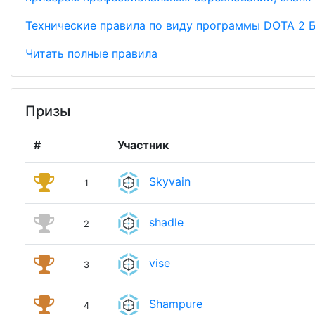
Технические правила по виду программы DOTA 2 Бл
Читать полные правила
Призы
#
Участник
Skyvain
1
shadle
2
vise
3
Shampure
4