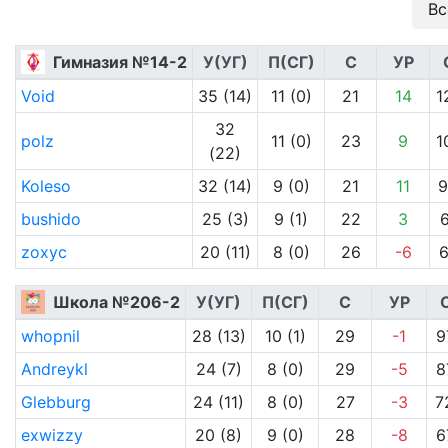
Вс
Гимназия №14-2
У(УГ)
П(СГ)
С
УР
Void
35 (14)
11 (0)
21
14
1
32
polz
11 (0)
23
9
1
(22)
Koleso
32 (14)
9 (0)
21
11
9
bushido
25 (3)
9 (1)
22
3
6
zoxyc
20 (11)
8 (0)
26
-6
6
Школа №206-2
У(УГ)
П(СГ)
С
УР
whopnil
28 (13)
10 (1)
29
-1
9
Andreykl
24 (7)
8 (0)
29
-5
8
Glebburg
24 (11)
8 (0)
27
-3
7
exwizzy
20 (8)
9 (0)
28
-8
6