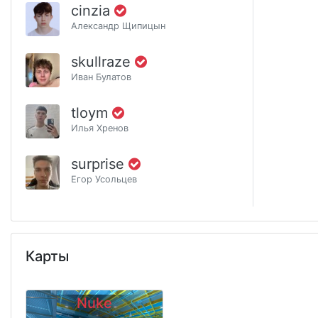
cinzia
Александр Щипицын
skullraze
Иван Булатов
tloym
Илья Хренов
surprise
Егор Усольцев
Карты
Nuke