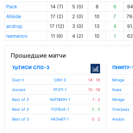
Pack
14 (7)
5 (0)
8
6
94
Allside
17 (2)
2 (0)
10
7
79
acdrop
17 (12)
3 (0)
13
4
91
isemenov
11 (6)
4 (2)
10
1
62
Прошедшие матчи
УрТИСИ СПО-3
ПНИПУ-
Dust II
СФУ-3
14 : 16
Mirage
Ancient
РГУП-1
15 : 19
Nuke
Best of 3
КИПФИН-1
1 : 2
Mirage
Best of 3
ТОПЕкб-1
2 : 0
Overpass
Best of 3
НКЭиВТ-1
0 : 2
Anubis