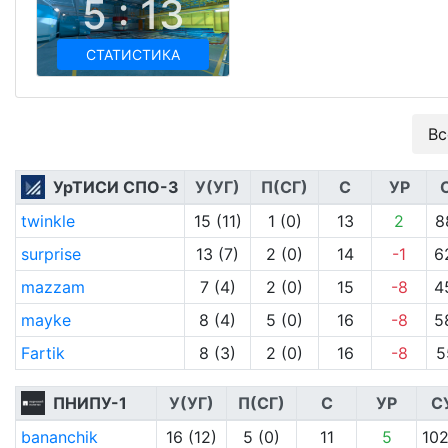
5 : 13
СТАТИСТИКА
Вс
УрТИСИ СПО-3
У(УГ)
П(СГ)
С
УР
twinkle
15 (11)
1 (0)
13
2
8
surprise
13 (7)
2 (0)
14
-1
6
mazzam
7 (4)
2 (0)
15
-8
4
mayke
8 (4)
5 (0)
16
-8
5
Fartik
8 (3)
2 (0)
16
-8
5
ПНИПУ-1
У(УГ)
П(СГ)
С
УР
С
bananchik
16 (12)
5 (0)
11
5
102