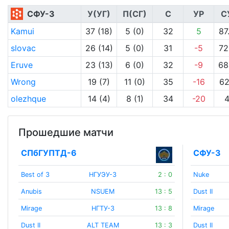
СФУ-3
У(УГ)
П(СГ)
С
УР
С
Kamui
37 (18)
5 (0)
32
5
87
slovac
26 (14)
5 (0)
31
-5
72
Eruve
23 (13)
6 (0)
32
-9
68
Wrong
19 (7)
11 (0)
35
-16
62
olezhque
14 (4)
8 (1)
34
-20
Прошедшие матчи
СПбГУПТД-6
СФУ-3
Best of 3
НГУЭУ-3
2 : 0
Nuke
Anubis
NSUEM
13 : 5
Dust II
Mirage
НГТУ-3
13 : 8
Mirage
Dust II
ALT TEAM
13 : 3
Dust II