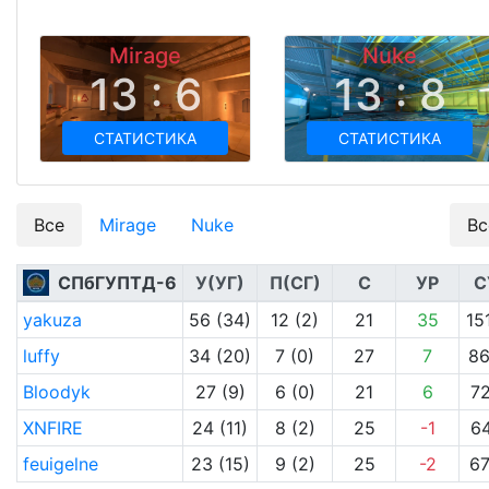
Mirage
Nuke
13 : 6
13 : 8
СТАТИСТИКА
СТАТИСТИКА
Все
Mirage
Nuke
Вс
СПбГУПТД-6
У(УГ)
П(СГ)
С
УР
С
yakuza
56 (34)
12 (2)
21
35
15
luffy
34 (20)
7 (0)
27
7
86
Bloodyk
27 (9)
6 (0)
21
6
72
XNFIRE
24 (11)
8 (2)
25
-1
64
feuigelne
23 (15)
9 (2)
25
-2
67