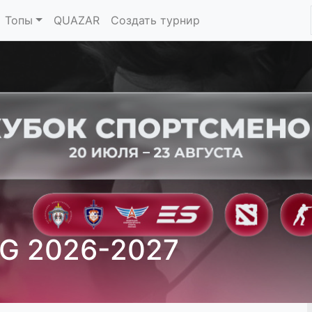
Топы
QUAZAR
Создать турнир
G 2026-2027