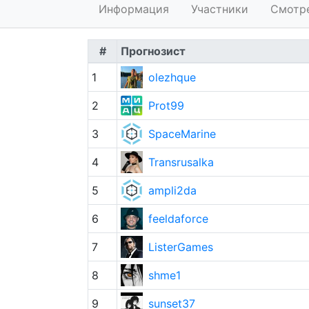
Информация
Участники
Смотр
#
Прогнозист
1
olezhque
2
Prot99
3
SpaceMarine
4
Transrusalka
5
ampli2da
6
feeldaforce
7
ListerGames
8
shme1
9
sunset37