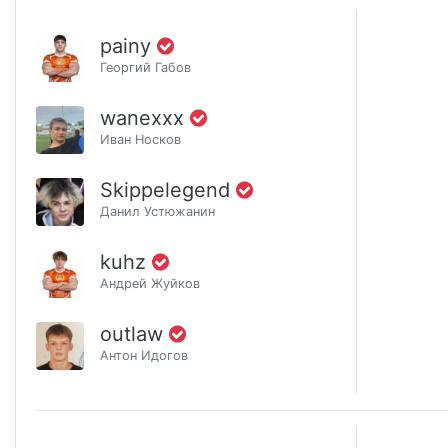
painy
Георгий Габов
wanexxx
Иван Носков
Skippelegend
Данил Устюжанин
kuhz
Андрей Жуйков
outlaw
Антон Идогов