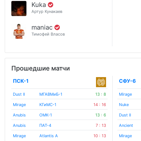
Kuka
Артур Кунакаев
maniac
Тимофей Власов
Прошедшие матчи
ПСК-1
СФУ-6
Dust II
МГАВМиБ-1
13 : 8
Mirage
Mirage
КГиМС-1
14 : 16
Nuke
Anubis
ОМК-1
13 : 6
Dust II
Anubis
ПАТ-4
7 : 13
Ancient
Mirage
Atlantis A
10 : 13
Mirage