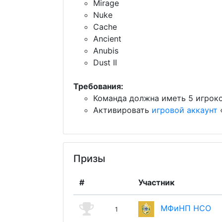
Mirage
Nuke
Cache
Ancient
Anubis
Dust II
Требования:
Команда должна иметь 5 игрок
Активировать
игровой аккаунт
«
Призы
#
Участник
МФиНП НСО
1