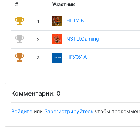
#
Участник
НГТУ Б
1
NSTU.Gaming
2
НГУЭУ А
3
Комментарии: 0
Войдите
или
Зарегистрируйтесь
чтобы прокоммен