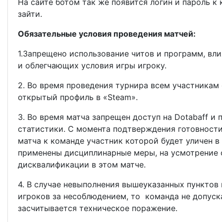
На сайте ботом так же появится логин и пароль к
зайти.
Обязательные условия проведения матчей:
1.Запрещено использование читов и программ, вл
и облегчающих условия игры игроку.
2. Во время проведения турнира всем участникам
открытый профиль в «Steam».
3. Во время матча запрещен доступ на Dotabaff и
статистики. С момента подтверждения готовности
матча к команде участник которой будет уличен в
применены дисциплинарные меры, на усмотрение с
дисквалификации в этом матче.
4. В случае невыполнения вышеуказанных пунктов 
игроков за несоблюдением, то команда не допуска
засчитывается техническое поражение.