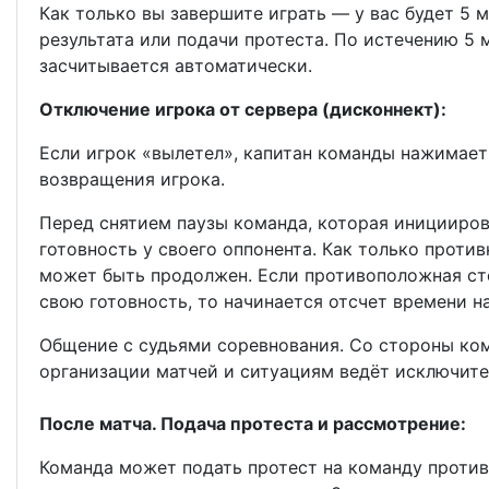
Как только вы завершите играть — у вас будет 5 
результата или подачи протеста. По истечению 5 
засчитывается автоматически.
Отключение игрока от сервера (дисконнект):
Если игрок «вылетел», капитан команды нажимает
возвращения игрока.
Перед снятием паузы команда, которая иницииров
готовность у своего оппонента. Как только против
может быть продолжен. Если противоположная ст
свою готовность, то начинается отсчет времени на
Общение с судьями соревнования. Со стороны к
организации матчей и ситуациям ведёт исключите
После матча.
Подача протеста и рассмотрение:
Команда может подать протест на команду противн