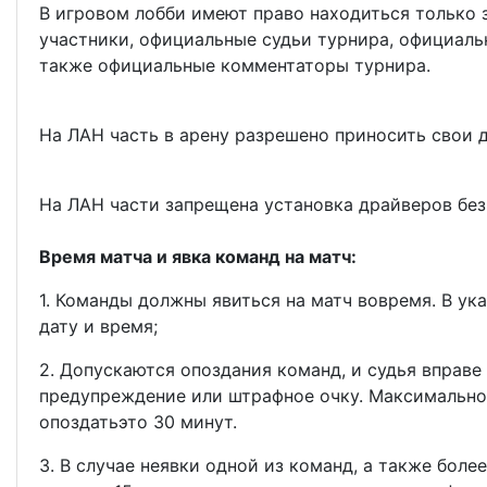
В игровом лобби имеют право находиться только 
участники, официальные судьи турнира, официаль
также официальные комментаторы турнира.
На ЛАН часть в арену разрешено приносить свои 
На ЛАН части запрещена установка драйверов без
Время матча и явка команд на матч:
1. Команды должны явиться на матч вовремя. В ук
дату и время;
2. Допускаются опоздания команд, и судья вправе
предупреждение или штрафное очку. Максимально
опоздатьэто 30 минут.
3. В случае неявки одной из команд, а также более