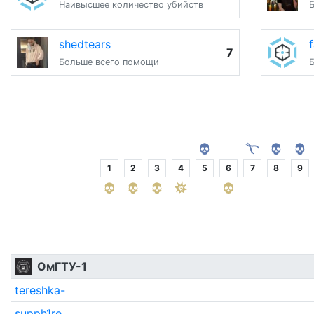
Наивысшее количество убийств
shedtears
7
Больше всего помощи
1
2
3
4
5
6
7
8
9
ОмГТУ-1
tereshka-
supph1re