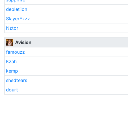
deplet1on
SlayerEzzz
Nztor
Avision
famouzz
Kzah
kemp
shedtears
dourt