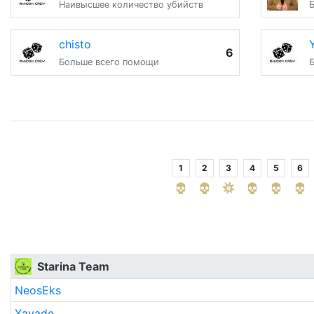
Наивысшее количество убийств
chisto
6
Больше всего помощи
1
2
3
4
5
6
Starina Team
NeosEks
Xavade