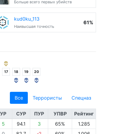
Больше всего первых убийств
kud0ku_113
61%
Наивысшая точность
17
18
19
20
Все
Террористы
Спецназ
УР
СУР
ПУР
УПВР
Рейтинг
5
94.1
3
65%
1.285
0
82.7
-2
60%
1.006