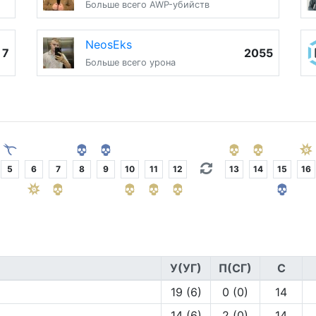
Больше всего AWP-убийств
NeosEks
7
2055
Больше всего урона
5
6
7
8
9
10
11
12
13
14
15
16
У(УГ)
П(СГ)
С
19 (6)
0 (0)
14
14 (6)
2 (0)
14