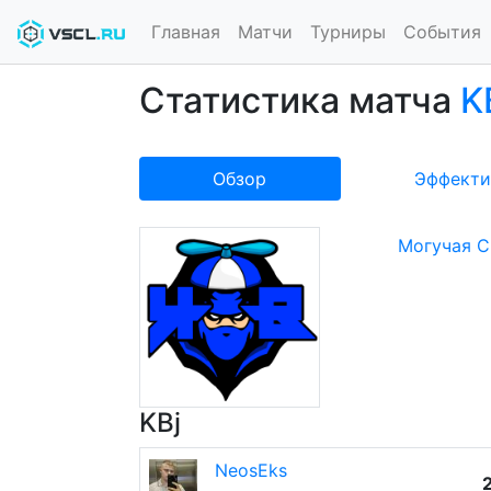
Главная
Матчи
Турниры
События
Статистика матча
K
Обзор
Эффекти
Могучая С
KBj
NeosEks