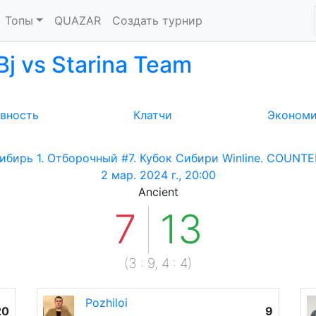
Топы
QUAZAR
Создать турнир
Bj vs Starina Team
вность
Клатчи
Эконом
ибирь 1. Отборочный #7. Кубок Сибири Winline. COUNTER
2 мар. 2024 г., 20:00
Ancient
7
13
(
3
:
9
,
4
:
4
)
Pozhiloi
20
9