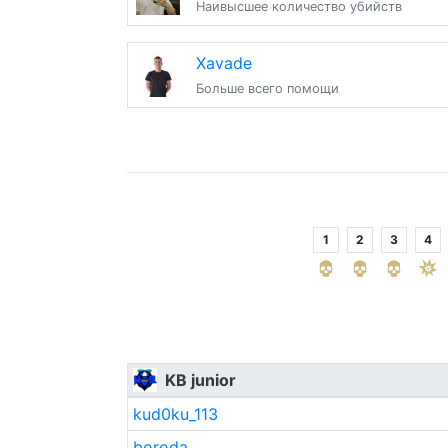
Наивысшее количество убийств
Xavade
Больше всего помощи
1
2
3
4
KB junior
kud0ku_113
boroda