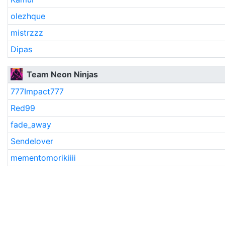
olezhque
mistrzzz
Dipas
Team Neon Ninjas
777Impact777
Red99
fade_away
Sendelover
mementomorikiiii