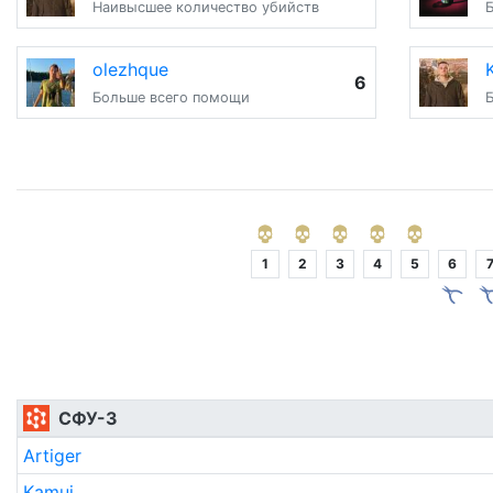
Наивысшее количество убийств
olezhque
6
Больше всего помощи
1
2
3
4
5
6
СФУ-3
Artiger
Kamui