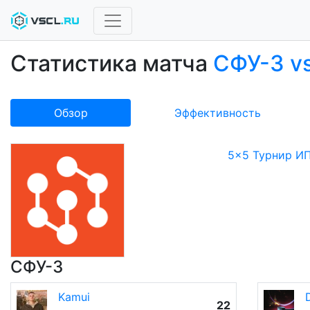
Статистика матча
СФУ-3 v
Обзор
Эффективность
5x5 Турнир ИП
СФУ-3
Kamui
22