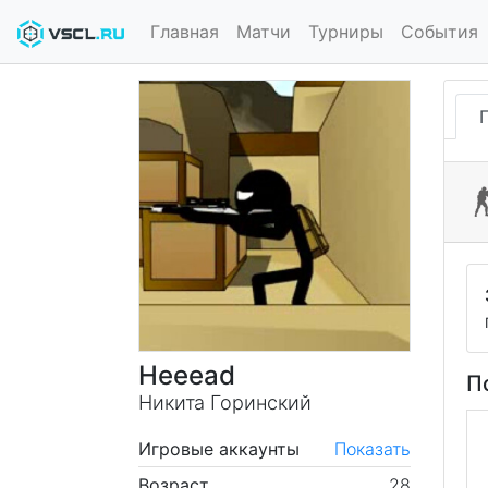
Главная
Матчи
Турниры
События
Heeead
П
Никита Горинский
Игровые аккаунты
Показать
Возраст
28