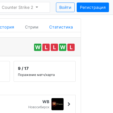
Counter Strike 2
Войти
Регистрация
стория
Стрим
Статистика
W
L
L
W
L
9 / 17
Поражение матч/карта
WB
Новосибирск