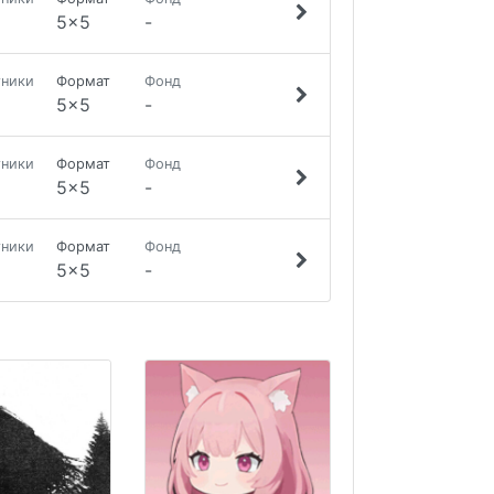
5x5
-
тники
Формат
Фонд
5x5
-
тники
Формат
Фонд
5x5
-
тники
Формат
Фонд
5x5
-