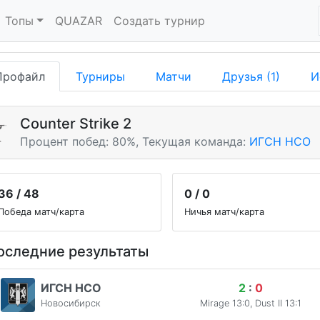
Топы
QUAZAR
Создать турнир
Профайл
Турниры
Матчи
Друзья (1)
И
Counter Strike 2
Процент побед: 80%,
Текущая команда:
ИГСН НСО
36 / 48
0 / 0
Победа матч/карта
Ничья матч/карта
оследние результаты
ИГСН НСО
2
:
0
Новосибирск
Mirage 13:0, Dust II 13:1