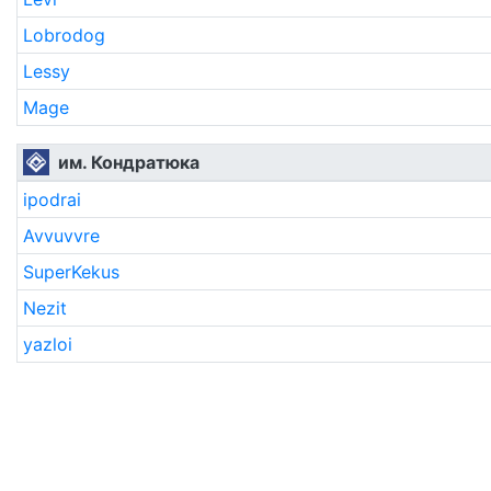
Lobrodog
Lessy
Mage
им. Кондратюка
ipodrai
Avvuvvre
SuperKekus
Nezit
yazloi