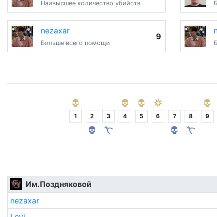
Наивысшее количество убийств
nezaxar
9
Больше всего помощи
1
2
3
4
5
6
7
8
9
Им.Поздняковой
nezaxar
Levi