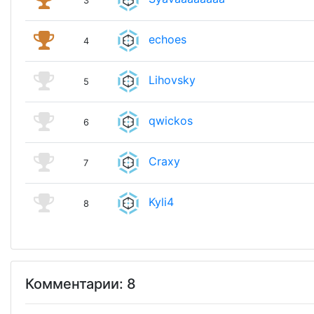
3
echoes
4
Lihovsky
5
qwickos
6
Craxy
7
Kyli4
8
Комментарии: 8