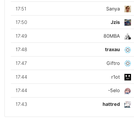
17:51
Sanya
17:50
Jzis
17:49
80MBA
17:48
traxau
17:47
Giftro
17:44
r1ot
17:44
-5elo
17:43
hattred