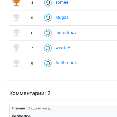
somee
4
Mugzz
5
mefedrnov
6
werdnA
7
Antihrupok
8
Комментарии: 2
litramen
29 дней назад
лелеелле