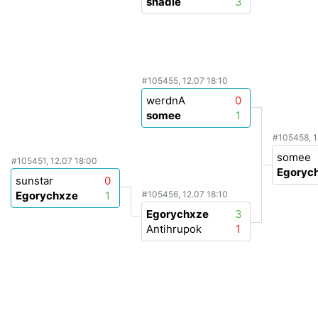
shadle
3
#105455, 12.07 18:10
werdnA
0
somee
1
#105458, 1
somee
#105451, 12.07 18:00
Egoryc
sunstar
0
Egorychxze
1
#105456, 12.07 18:10
Egorychxze
3
Antihrupok
1