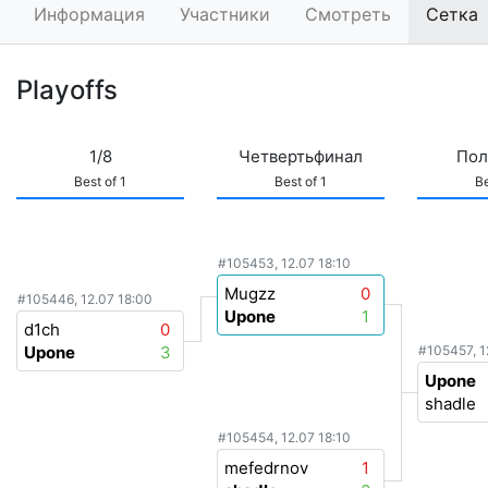
Информация
Участники
Смотреть
Сетка
Playoffs
1/8
Четвертьфинал
Пол
Best of 1
Best of 1
Be
#105453, 12.07 18:10
Mugzz
0
#105446, 12.07 18:00
Upone
1
d1ch
0
Upone
3
#105457, 1
Upone
shadle
#105454, 12.07 18:10
mefedrnov
1