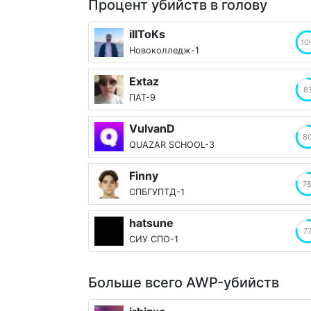
Процент убийств в голову
illToKs
10
Новоколледж-1
Extaz
8
ПАТ-9
VulvanD
8
QUAZAR SCHOOL-3
Finny
7
СПБГУПТД-1
hatsune
7
СИУ СПО-1
Больше всего AWP-убийств