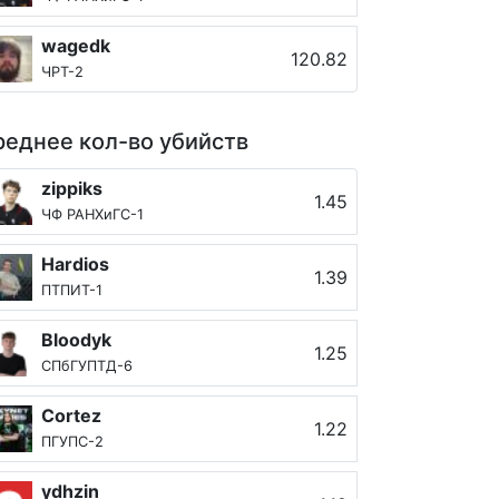
wagedk
120.82
ЧРТ-2
еднее кол-во убийств
zippiks
1.45
ЧФ РАНХиГС-1
Hardios
1.39
ПТПИТ-1
Bloodyk
1.25
СПбГУПТД-6
Cortez
1.22
ПГУПС-2
ydhzin