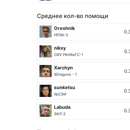
Среднее кол-во помощи
Oreshnik
0.
НПЭК-3
nikxy
0.
СИУ РАНХиГС-1
Xarchyn
0.
9Dragons - 1
sunketsu
0.
УрСЭИ
Labuda
0.
ЭКЛ-2