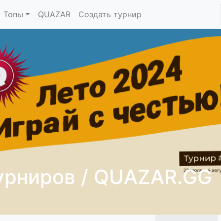
Топы
QUAZAR
Создать турнир
турниров / QUAZAR.GG