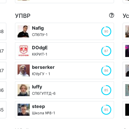
УПВР
У
Nafig
38
90
СПбПУ-1
DOdgE
37
87
ККРИТ-1
berserker
37
86
ЮУрГУ - 1
luffy
36
85
СПбГУПТД-6
steep
35
85
Школа №8-1