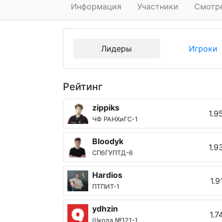
Информация
Участники
Смотр
Лидеры
Игроки
Рейтинг
zippiks
1.9
ЧФ РАНХиГС-1
Bloodyk
1.9
СПбГУПТД-6
Hardios
1.9
ПТПИТ-1
ydhzin
1.7
Школа №121-1