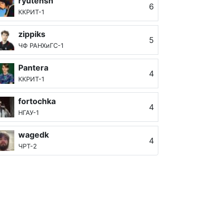
ryutensh
6
ККРИТ-1
zippiks
5
ЧФ РАНХиГС-1
Pantera
4
ККРИТ-1
fortochka
4
НГАУ-1
wagedk
4
ЧРТ-2