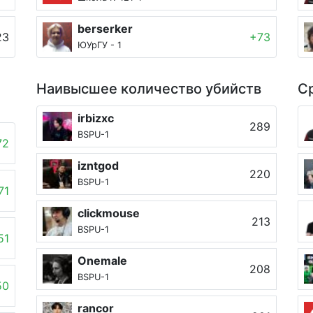
berserker
23
+73
ЮУрГУ - 1
Наивысшее количество убийств
Ср
irbizxc
289
BSPU-1
72
izntgod
220
BSPU-1
71
clickmouse
213
BSPU-1
51
Onemale
208
BSPU-1
50
rancor