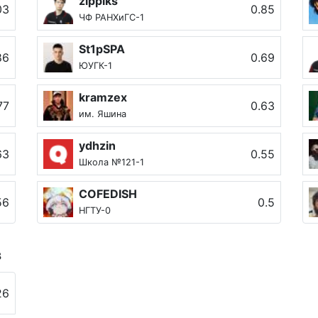
zippiks
03
0.85
ЧФ РАНХиГС-1
St1pSPA
86
0.69
ЮУГК-1
kramzex
77
0.63
им. Яшина
ydhzin
63
0.55
Школа №121-1
COFEDISH
56
0.5
НГТУ-0
в
26