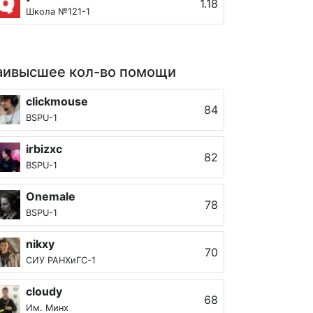
1.18
Школа №121-1
аивысшее кол-во помощи
clickmouse
84
BSPU-1
irbizxc
82
BSPU-1
Onemale
78
BSPU-1
nikxy
70
СИУ РАНХиГС-1
cloudy
68
Им. Минх