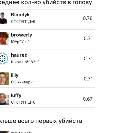
еднее кол-во убийств в голову
Bloodyk
0.78
СПбГУПТД-6
browerly
0.71
ЮУрГУ - 1
haured
0.71
Школа №182-2
lilly
0.71
СК Универ-1
luffy
0.67
СПбГУПТД-6
льше всего первых убийств