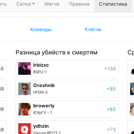
еть
Сетка
Матчи
Правила
Статистика
Команды
Клатчи
Разница убийств к смертям
С
irbizxc
55
+134
BSPU-1
Oreshnik
39
+85
НПЭК-3
browerly
19
+85
ЮУрГУ - 1
ydhzin
48
+73
Школа №121-1