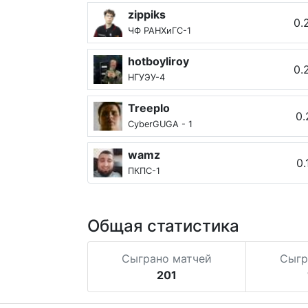
zippiks
0.
ЧФ РАНХиГС-1
hotboyliroy
0.
НГУЭУ-4
Treeplo
0.
CyberGUGA - 1
wamz
0.
ПКПС-1
Общая статистика
Сыграно матчей
Сыгр
201