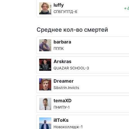
luffy
+
СПбГУПТД-6
Среднее кол-во смертей
barbara
ПППК
Arskras
QUAZAR SCHOOL-3
Dreamer
Sibstrin.Invicts
temaXD
ПНИПУ-1
illToKs
Новоколледж-1