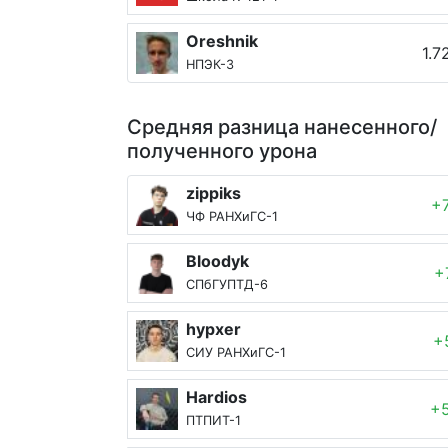
Oreshnik
1.7
НПЭК-3
Средняя разница нанесенного/
полученного урона
zippiks
+
ЧФ РАНХиГС-1
Bloodyk
+
СПбГУПТД-6
hypxer
+
СИУ РАНХиГС-1
Hardios
+
ПТПИТ-1