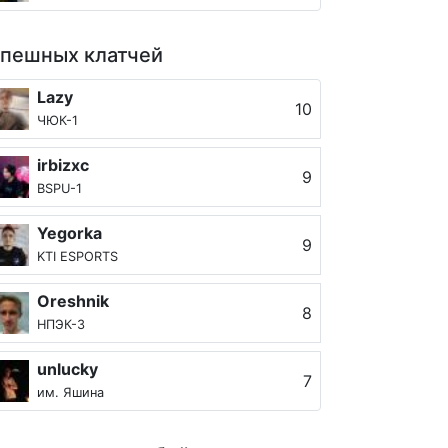
спешных клатчей
Lazy
10
ЧЮК-1
irbizxc
9
BSPU-1
Yegorka
9
KTI ESPORTS
Oreshnik
8
НПЭК-3
unlucky
7
им. Яшина