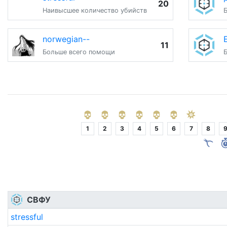
20
Наивысшее количество убийств
norwegian--
11
Больше всего помощи
1
2
3
4
5
6
7
8
СВФУ
stressful