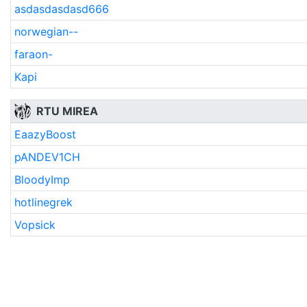
asdasdasdasd666
norwegian--
faraon-
Kapi
RTU MIREA
EaazyBoost
pANDEV1CH
BloodyImp
hotlinegrek
Vopsick