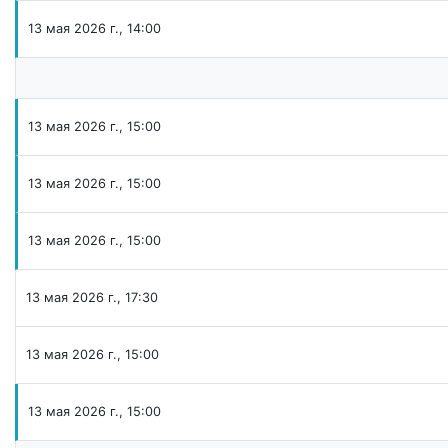
13 мая 2026 г., 14:00
13 мая 2026 г., 15:00
13 мая 2026 г., 15:00
13 мая 2026 г., 15:00
13 мая 2026 г., 17:30
13 мая 2026 г., 15:00
13 мая 2026 г., 15:00