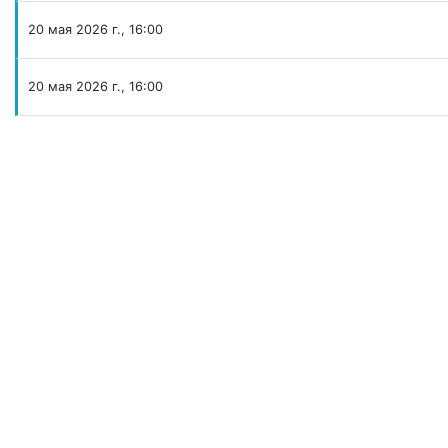
20 мая 2026 г., 16:00
20 мая 2026 г., 16:00