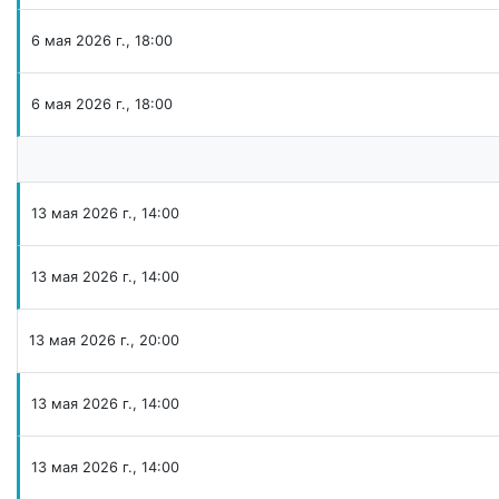
6 мая 2026 г., 18:00
6 мая 2026 г., 18:00
13 мая 2026 г., 14:00
13 мая 2026 г., 14:00
13 мая 2026 г., 20:00
13 мая 2026 г., 14:00
13 мая 2026 г., 14:00