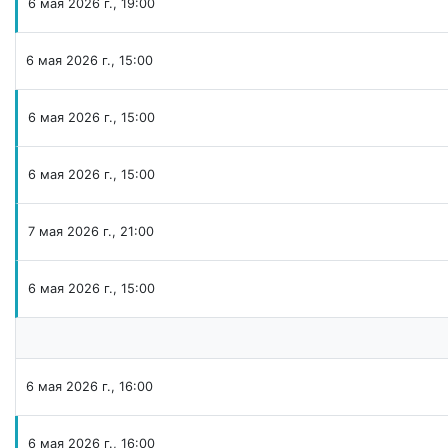
6 мая 2026 г., 19:00
6 мая 2026 г., 15:00
6 мая 2026 г., 15:00
6 мая 2026 г., 15:00
7 мая 2026 г., 21:00
6 мая 2026 г., 15:00
6 мая 2026 г., 16:00
6 мая 2026 г., 16:00