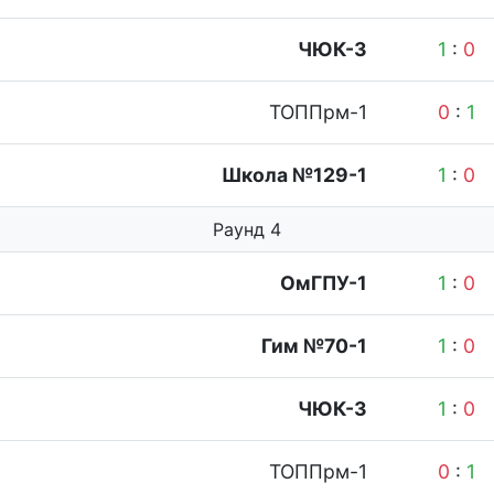
ЧЮК-3
1
:
0
ТОППрм-1
0
:
1
Школа №129-1
1
:
0
Раунд 4
ОмГПУ-1
1
:
0
Гим №70-1
1
:
0
ЧЮК-3
1
:
0
ТОППрм-1
0
:
1