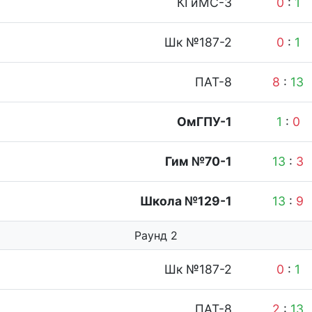
КГиМС-3
0
:
1
Шк №187-2
0
:
1
ПАТ-8
8
:
13
ОмГПУ-1
1
:
0
Гим №70-1
13
:
3
Школа №129-1
13
:
9
Раунд 2
Шк №187-2
0
:
1
ПАТ-8
2
:
13