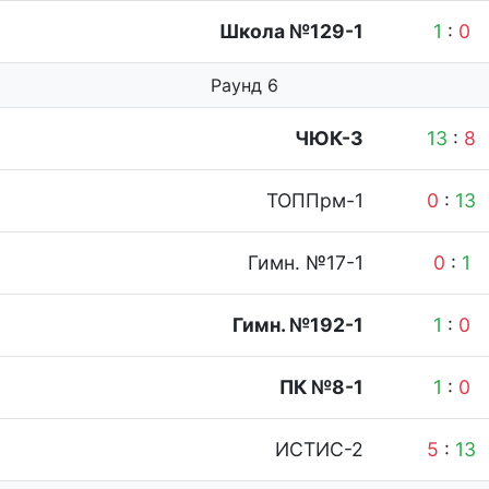
Школа №129-1
1
:
0
Раунд 6
ЧЮК-3
13
:
8
ТОППрм-1
0
:
13
Гимн. №17-1
0
:
1
Гимн. №192-1
1
:
0
ПК №8-1
1
:
0
ИСТИС-2
5
:
13