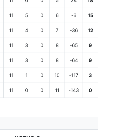
11
6
0
5
24
18
11
5
0
6
-6
15
11
4
0
7
-36
12
11
3
0
8
-65
9
11
3
0
8
-64
9
11
1
0
10
-117
3
11
0
0
11
-143
0