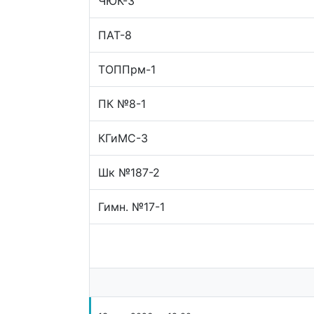
ЧЮК-3
ПАТ-8
ТОППрм-1
ПК №8-1
КГиМС-3
Шк №187-2
Гимн. №17-1