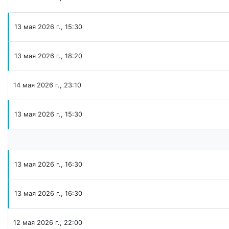
13 мая 2026 г., 15:30
13 мая 2026 г., 18:20
14 мая 2026 г., 23:10
13 мая 2026 г., 15:30
13 мая 2026 г., 16:30
13 мая 2026 г., 16:30
12 мая 2026 г., 22:00