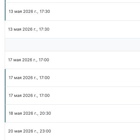
13 мая 2026 г., 17:30
13 мая 2026 г., 17:30
17 мая 2026 г., 17:00
17 мая 2026 г., 17:00
17 мая 2026 г., 17:00
18 мая 2026 г., 20:30
20 мая 2026 г., 23:00