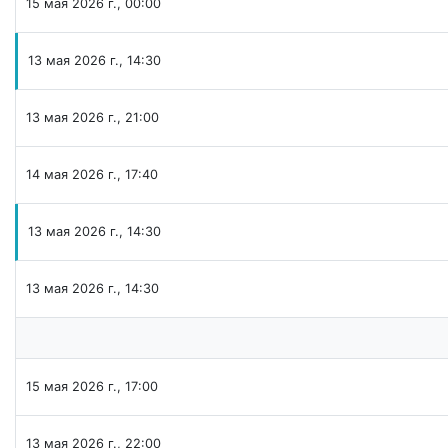
15 мая 2026 г., 00:00
13 мая 2026 г., 14:30
13 мая 2026 г., 21:00
14 мая 2026 г., 17:40
13 мая 2026 г., 14:30
13 мая 2026 г., 14:30
15 мая 2026 г., 17:00
13 мая 2026 г., 22:00