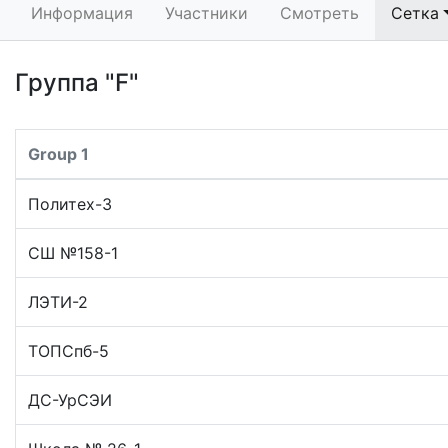
Информация
Участники
Смотреть
Сетка
Группа "F"
Group 1
Политех-3
СШ №158-1
ЛЭТИ-2
ТОПСпб-5
ДС-УрСЭИ