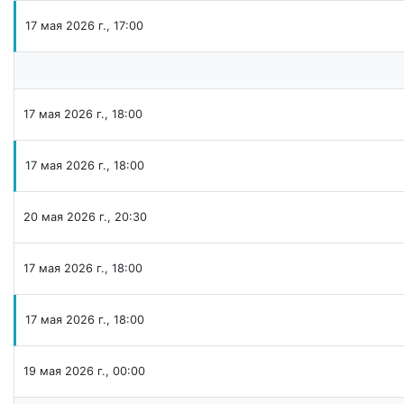
17 мая 2026 г., 17:00
17 мая 2026 г., 18:00
17 мая 2026 г., 18:00
20 мая 2026 г., 20:30
17 мая 2026 г., 18:00
17 мая 2026 г., 18:00
19 мая 2026 г., 00:00