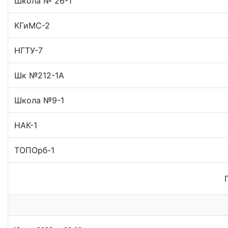
Школа № 26-1
КГиМС-2
НГТУ-7
Шк №212-1А
Школа №9-1
НАК-1
ТОПОрб-1