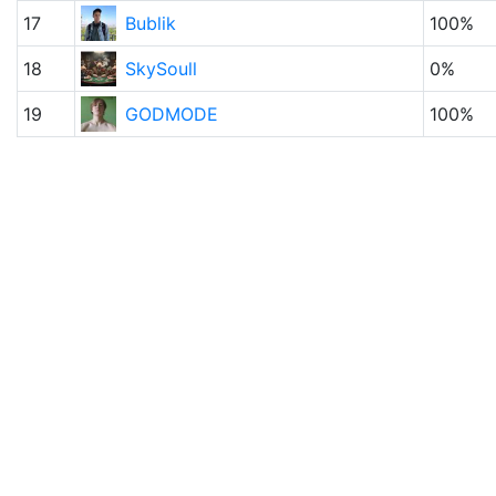
17
Bublik
100%
18
SkySoull
0%
19
GODMODE
100%