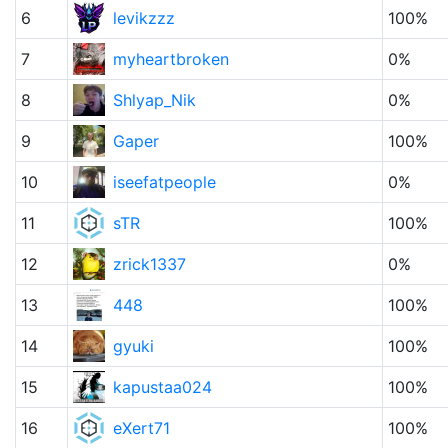
6
levikzzz
100%
7
myheartbroken
0%
8
Shlyap_Nik
0%
9
Gaper
100%
10
iseefatpeople
0%
11
sTR
100%
12
zrick1337
0%
13
448
100%
14
gyuki
100%
15
kapustaa024
100%
16
eXert71
100%