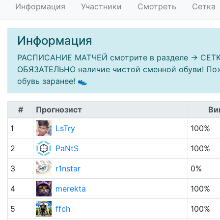
Информация
Участники
Смотреть
Сетка
Информация
РАСПИСАНИЕ МАТЧЕЙ смотрите в разделе -> СЕТКА
ОБЯЗАТЕЛЬНО наличие чистой сменной обуви! Пож
обувь заранее! 👟
#
Прогнозист
Ви
1
LsTry
100%
2
PaNtS
100%
3
r1nstar
0%
4
merekta
100%
5
ffch
100%