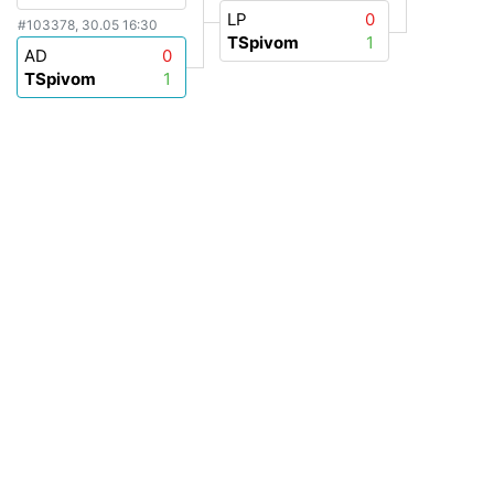
LP
0
#103378, 30.05 16:30
TSpivom
1
AD
0
TSpivom
1