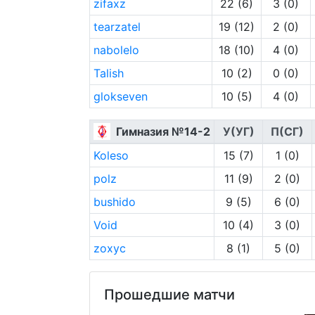
zifaxz
22 (6)
3 (0)
tearzatel
19 (12)
2 (0)
nabolelo
18 (10)
4 (0)
Talish
10 (2)
0 (0)
glokseven
10 (5)
4 (0)
Гимназия №14-2
У(УГ)
П(СГ)
Koleso
15 (7)
1 (0)
polz
11 (9)
2 (0)
bushido
9 (5)
6 (0)
Void
10 (4)
3 (0)
zoxyc
8 (1)
5 (0)
Прошедшие матчи