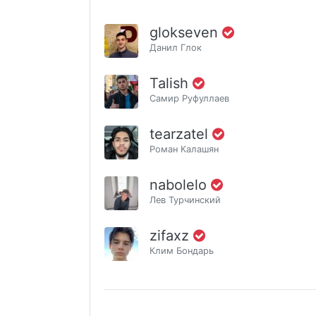
glokseven
Данил Глок
Talish
Самир Руфуллаев
tearzatel
Роман Калашян
nabolelo
Лев Турчинский
zifaxz
Клим Бондарь