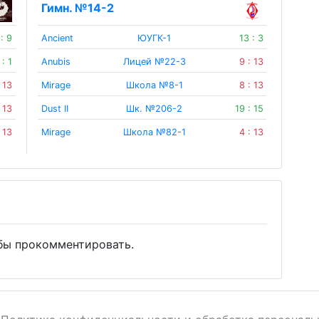
Гимн. №14-2
 : 9
Ancient
ЮУГК-1
13 : 3
 : 1
Anubis
Лицей №22-3
9 : 13
: 13
Mirage
Школа №8-1
8 : 13
: 13
Dust II
Шк. №206-2
19 : 15
: 13
Mirage
Школа №82-1
4 : 13
бы прокомментировать.