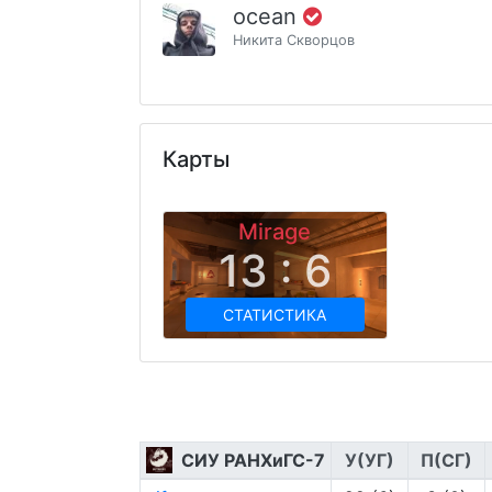
ocean
Никита Скворцов
Карты
Mirage
13 : 6
СТАТИСТИКА
СИУ РАНХиГС-7
У(УГ)
П(СГ)