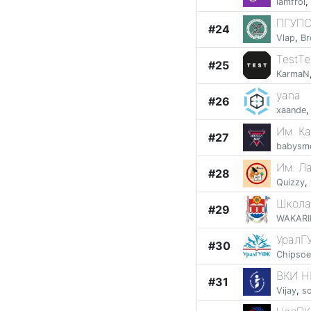
iamfrol
,
ПГУПС
#24
Vlap
,
Br
TestTe
#25
KarmaN
yana
#26
xaande
Им. К
#27
babysm
Им. Л
#28
Quizzy
,
Школа
#29
WAKAR
УралГУ
#30
Chipso
ВКИ Н
#31
Vijay
,
so