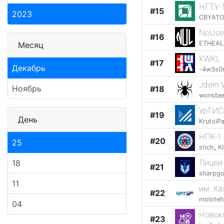
НГТУ-
#15
2023
CBYATOI
NoUse
#16
ETHEAL
Месяц
KWKL
#17
Декабрь
-4w3s0
Jdem 
Ноябрь
#18
wonsbe
УрТИС
#19
День
KrutoiP
НПК-1
#20
25
stich
,
K
Лицей
18
#21
sharpg
11
им. К
#22
moloteh
04
Новок
#23