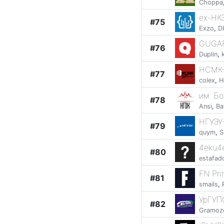
Choppa
ex-НК
#75
Exzo
,
D
GUGA
#76
Duplin
,
НСМК-
#77
colex
,
H
им. Б
#78
Ansi
,
Ba
НГУЭУ
#79
quym
,
S
4eku4
#80
estafad
FN Pr
#81
smails
,
УрГУП
#82
Gramoz