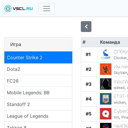
#
Команда
Игра
СПбК
#1
Counter Strike 2
Clocker
Им.Не
Dota2
#2
SkyVain
FC26
InputW
#3
qdead
,
Mobile Legends: BB
ЕТЭТ-
#4
wicken
,
Standoff 2
Cyber
#5
League of Legends
tim
,
Pir
ЧелПК
Tekken 8