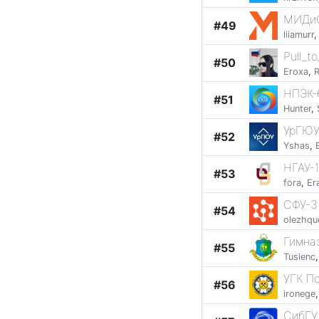
МИДиС
#49
liiamurr
Pull_t
#50
Eroxa
,
НПЭК-
#51
Hunter
,
УрГЮУ
#52
Yshas
,
НГАУ-
#53
fora
,
Er
СФУ-3
#54
olezhqu
Гимна
#55
Tusienc
УГК П
#56
ironege
СибГУ