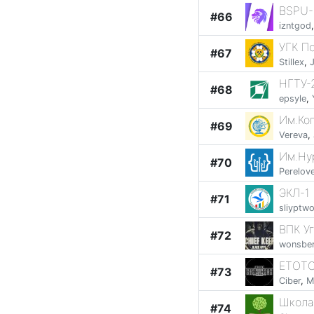
BSPU-
#66
izntgod
УГК П
#67
Stillex
,
J
НГТУ-
#68
epsyle
,
Им.Ко
#69
Vereva
,
Им.Ну
#70
Perelov
ЭКЛ-1
#71
sliyptw
ВПК У
#72
wonsbe
ЕТОТ
#73
Ciber
,
M
Школа
#74