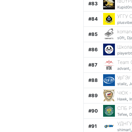
iBUYP
#83
Kupid0n
УГГУ 
#84
plusvibe
koman
#85
s0ft
,
Dj
Школа
#86
playerb
Team 
#87
advant
,
УрГЭУ
#88
stailz
,
J
ЧЮК -
#89
Hawk
,
I
СПБ Р
#90
Tefee
,
D
УДНГУ
#91
shimart