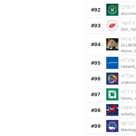
СПб РТ
#92
disconn
ЧелГУ 
#93
Nsh
,
fa
Nice F
#94
GLUBO
liesnoi_
НГУЭУ
#95
Hellahill
НПЭК-
#96
znakomy
НГТУ-
#97
faturo
,
ЕКФК-1
#98
unlucky
УрПЭТ
#99
Mambag