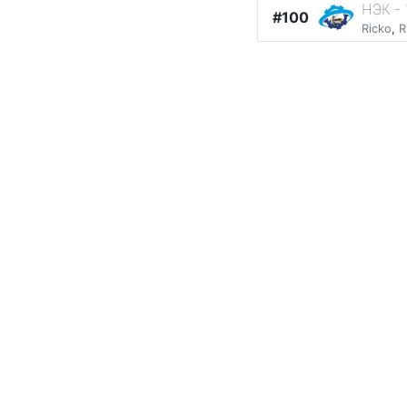
НЭК - 
#100
Ricko
,
R