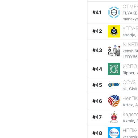
OTME
#41
FLYAKE
manaxy
УГГУ-
#42
shodje
,
NINET
#43
kenshi6
LFDY66
ИСПО 
#44
Ripper
,
ССУЗ 
#45
ail
,
Gisit
ЧелПК
#46
Artez
,
A
Кадет
#47
Akmix
,
НППК-
#48
krzhvsk