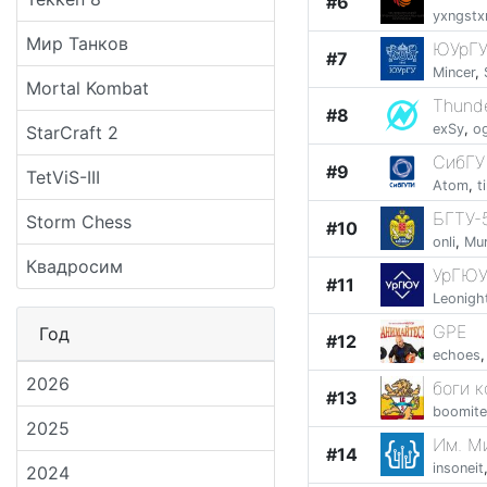
#6
yxngstx
Мир Танков
ЮУрГУ 
#7
Mincer
,
Mortal Kombat
Thunde
#8
exSy
,
o
StarCraft 2
СибГУ
#9
TetViS-III
Atom
,
t
БГТУ-
Storm Chess
#10
onli
,
Mu
Квадросим
УрГЮУ
#11
Leonigh
GPE
Год
#12
echoes
2026
боги к
#13
boomit
2025
Им. М
#14
insoneit
2024