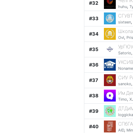
ЧелПК
#32
huhu
,
T
СГУВТ
#33
sixteen
Школа
#34
Ovl
,
Pri
УрГЮУ
#35
Satorio
УКСИВ
#36
Noname
СИУ Р
#37
sanoko
Им.Де
#38
Timo
,
X
ДТДиМ
#39
loggick
СПбГА
#40
AID
,
Min