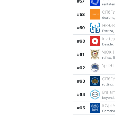
#57
rentaten
СПбГУ
#58
dealone
НКЭиВ
#59
Extriza
,
Inv te
#60
Deside
,
ЧЮК-1
#61
reflex
,
f
УрПЭТ 
#62
-
СПбГУ
#63
rotting
,
Brillia
#64
beyond
ЮУрГУ
#65
Comeba